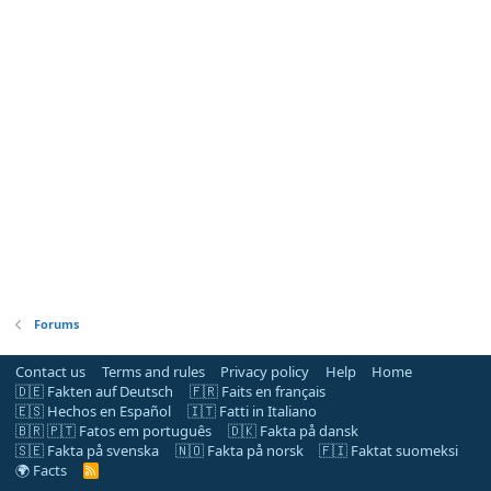
Forums
Contact us
Terms and rules
Privacy policy
Help
Home
🇩🇪 Fakten auf Deutsch
🇫🇷 Faits en français
🇪🇸 Hechos en Español
🇮🇹 Fatti in Italiano
🇧🇷 🇵🇹 Fatos em português
🇩🇰 Fakta på dansk
🇸🇪 Fakta på svenska
🇳🇴 Fakta på norsk
🇫🇮 Faktat suomeksi
🌍 Facts
R
S