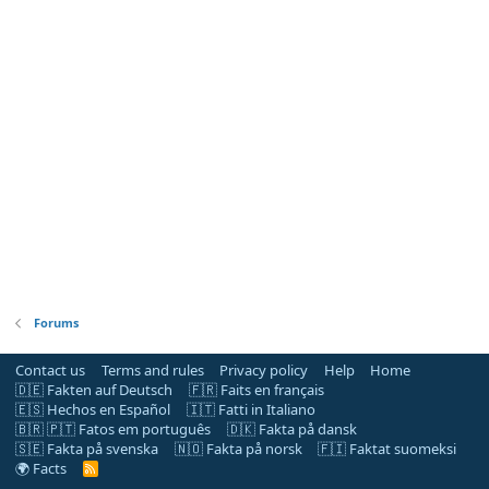
Forums
Contact us
Terms and rules
Privacy policy
Help
Home
🇩🇪 Fakten auf Deutsch
🇫🇷 Faits en français
🇪🇸 Hechos en Español
🇮🇹 Fatti in Italiano
🇧🇷 🇵🇹 Fatos em português
🇩🇰 Fakta på dansk
🇸🇪 Fakta på svenska
🇳🇴 Fakta på norsk
🇫🇮 Faktat suomeksi
🌍 Facts
R
S