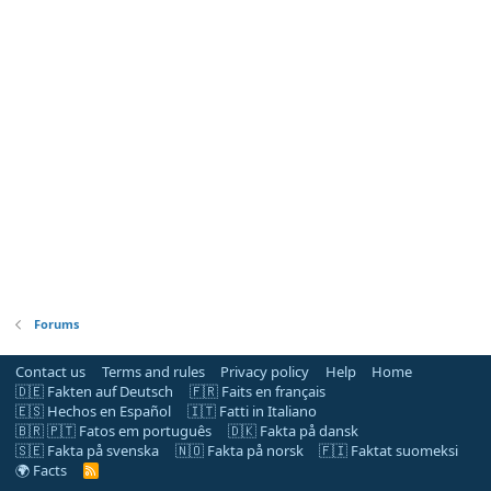
Forums
Contact us
Terms and rules
Privacy policy
Help
Home
🇩🇪 Fakten auf Deutsch
🇫🇷 Faits en français
🇪🇸 Hechos en Español
🇮🇹 Fatti in Italiano
🇧🇷 🇵🇹 Fatos em português
🇩🇰 Fakta på dansk
🇸🇪 Fakta på svenska
🇳🇴 Fakta på norsk
🇫🇮 Faktat suomeksi
🌍 Facts
R
S