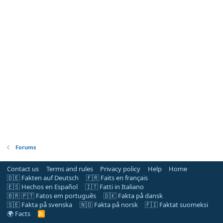
Forums
Contact us
Terms and rules
Privacy policy
Help
Home
🇩🇪 Fakten auf Deutsch
🇫🇷 Faits en français
🇪🇸 Hechos en Español
🇮🇹 Fatti in Italiano
🇧🇷 🇵🇹 Fatos em português
🇩🇰 Fakta på dansk
🇸🇪 Fakta på svenska
🇳🇴 Fakta på norsk
🇫🇮 Faktat suomeksi
🌍 Facts
R
S