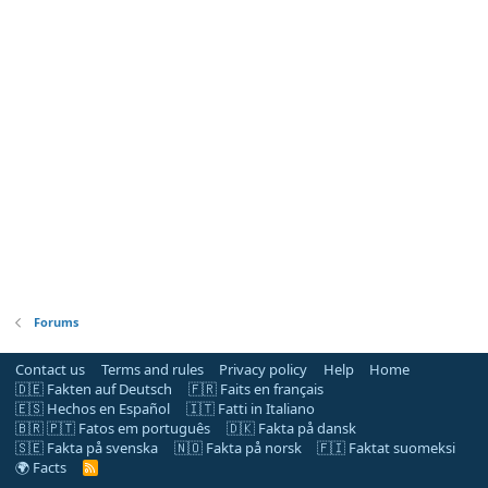
Forums
Contact us
Terms and rules
Privacy policy
Help
Home
🇩🇪 Fakten auf Deutsch
🇫🇷 Faits en français
🇪🇸 Hechos en Español
🇮🇹 Fatti in Italiano
🇧🇷 🇵🇹 Fatos em português
🇩🇰 Fakta på dansk
🇸🇪 Fakta på svenska
🇳🇴 Fakta på norsk
🇫🇮 Faktat suomeksi
🌍 Facts
R
S