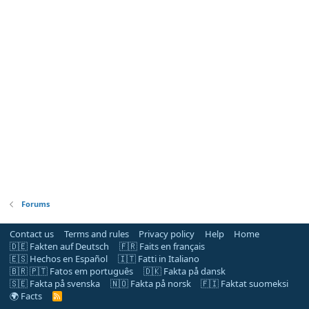
Forums
Contact us
Terms and rules
Privacy policy
Help
Home
🇩🇪 Fakten auf Deutsch
🇫🇷 Faits en français
🇪🇸 Hechos en Español
🇮🇹 Fatti in Italiano
🇧🇷 🇵🇹 Fatos em português
🇩🇰 Fakta på dansk
🇸🇪 Fakta på svenska
🇳🇴 Fakta på norsk
🇫🇮 Faktat suomeksi
🌍 Facts
R
S