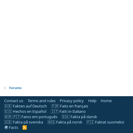
Forums
Contact us
Terms and rules
Privacy policy
Help
Home
🇩🇪 Fakten auf Deutsch
🇫🇷 Faits en français
🇪🇸 Hechos en Español
🇮🇹 Fatti in Italiano
🇧🇷 🇵🇹 Fatos em português
🇩🇰 Fakta på dansk
🇸🇪 Fakta på svenska
🇳🇴 Fakta på norsk
🇫🇮 Faktat suomeksi
🌍 Facts
R
S