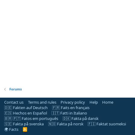
Forums
Contact us
Terms and rules
Privacy policy
Help
Home
🇩🇪 Fakten auf Deutsch
🇫🇷 Faits en français
🇪🇸 Hechos en Español
🇮🇹 Fatti in Italiano
🇧🇷 🇵🇹 Fatos em português
🇩🇰 Fakta på dansk
🇸🇪 Fakta på svenska
🇳🇴 Fakta på norsk
🇫🇮 Faktat suomeksi
🌍 Facts
R
S