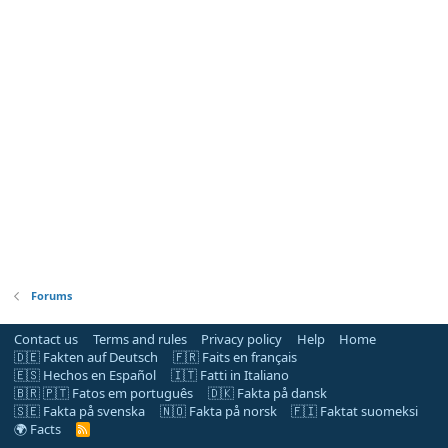
Forums
Contact us
Terms and rules
Privacy policy
Help
Home
🇩🇪 Fakten auf Deutsch
🇫🇷 Faits en français
🇪🇸 Hechos en Español
🇮🇹 Fatti in Italiano
🇧🇷 🇵🇹 Fatos em português
🇩🇰 Fakta på dansk
🇸🇪 Fakta på svenska
🇳🇴 Fakta på norsk
🇫🇮 Faktat suomeksi
🌍 Facts
R
S