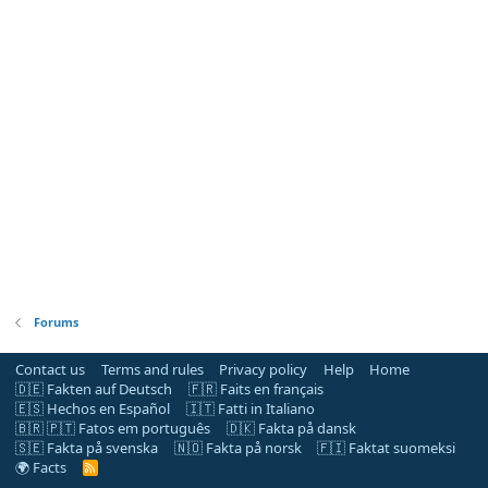
Forums
Contact us
Terms and rules
Privacy policy
Help
Home
🇩🇪 Fakten auf Deutsch
🇫🇷 Faits en français
🇪🇸 Hechos en Español
🇮🇹 Fatti in Italiano
🇧🇷 🇵🇹 Fatos em português
🇩🇰 Fakta på dansk
🇸🇪 Fakta på svenska
🇳🇴 Fakta på norsk
🇫🇮 Faktat suomeksi
🌍 Facts
R
S