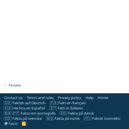
Forums
Contact us
Terms and rules
Privacy policy
Help
Home
🇩🇪 Fakten auf Deutsch
🇫🇷 Faits en français
🇪🇸 Hechos en Español
🇮🇹 Fatti in Italiano
🇧🇷 🇵🇹 Fatos em português
🇩🇰 Fakta på dansk
🇸🇪 Fakta på svenska
🇳🇴 Fakta på norsk
🇫🇮 Faktat suomeksi
🌍 Facts
R
S