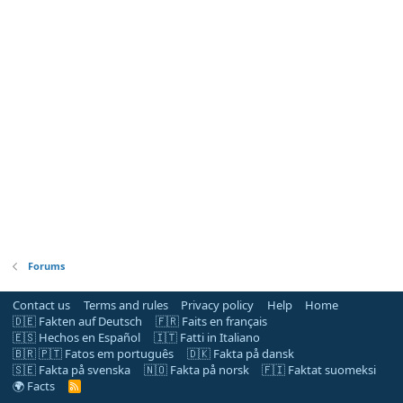
Forums
Contact us
Terms and rules
Privacy policy
Help
Home
🇩🇪 Fakten auf Deutsch
🇫🇷 Faits en français
🇪🇸 Hechos en Español
🇮🇹 Fatti in Italiano
🇧🇷 🇵🇹 Fatos em português
🇩🇰 Fakta på dansk
🇸🇪 Fakta på svenska
🇳🇴 Fakta på norsk
🇫🇮 Faktat suomeksi
🌍 Facts
R
S