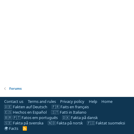
Forums
Contact us
Terms and rules
Privacy policy
Help
Home
🇩🇪 Fakten auf Deutsch
🇫🇷 Faits en français
🇪🇸 Hechos en Español
🇮🇹 Fatti in Italiano
🇧🇷 🇵🇹 Fatos em português
🇩🇰 Fakta på dansk
🇸🇪 Fakta på svenska
🇳🇴 Fakta på norsk
🇫🇮 Faktat suomeksi
🌍 Facts
R
S