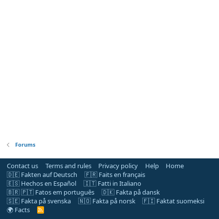
Forums
Contact us
Terms and rules
Privacy policy
Help
Home
🇩🇪 Fakten auf Deutsch
🇫🇷 Faits en français
🇪🇸 Hechos en Español
🇮🇹 Fatti in Italiano
🇧🇷 🇵🇹 Fatos em português
🇩🇰 Fakta på dansk
🇸🇪 Fakta på svenska
🇳🇴 Fakta på norsk
🇫🇮 Faktat suomeksi
🌍 Facts
R
S