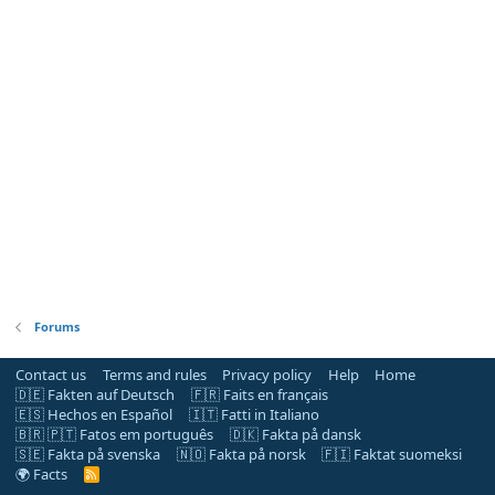
Forums
Contact us
Terms and rules
Privacy policy
Help
Home
🇩🇪 Fakten auf Deutsch
🇫🇷 Faits en français
🇪🇸 Hechos en Español
🇮🇹 Fatti in Italiano
🇧🇷 🇵🇹 Fatos em português
🇩🇰 Fakta på dansk
🇸🇪 Fakta på svenska
🇳🇴 Fakta på norsk
🇫🇮 Faktat suomeksi
🌍 Facts
R
S