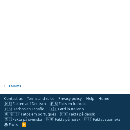
Forums
Contact us
Terms and rules
Privacy policy
Help
Home
🇩🇪 Fakten auf Deutsch
🇫🇷 Faits en français
🇪🇸 Hechos en Español
🇮🇹 Fatti in Italiano
🇧🇷 🇵🇹 Fatos em português
🇩🇰 Fakta på dansk
🇸🇪 Fakta på svenska
🇳🇴 Fakta på norsk
🇫🇮 Faktat suomeksi
🌍 Facts
R
S