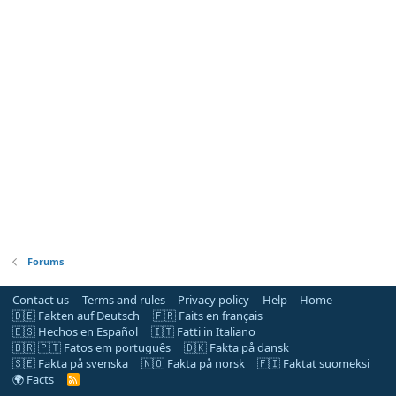
Forums
Contact us
Terms and rules
Privacy policy
Help
Home
🇩🇪 Fakten auf Deutsch
🇫🇷 Faits en français
🇪🇸 Hechos en Español
🇮🇹 Fatti in Italiano
🇧🇷 🇵🇹 Fatos em português
🇩🇰 Fakta på dansk
🇸🇪 Fakta på svenska
🇳🇴 Fakta på norsk
🇫🇮 Faktat suomeksi
🌍 Facts
R
S