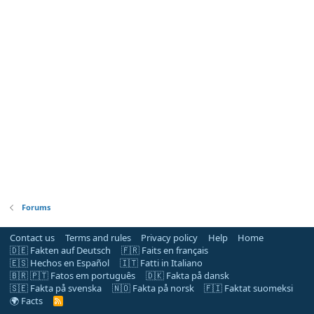
Forums
Contact us
Terms and rules
Privacy policy
Help
Home
🇩🇪 Fakten auf Deutsch
🇫🇷 Faits en français
🇪🇸 Hechos en Español
🇮🇹 Fatti in Italiano
🇧🇷 🇵🇹 Fatos em português
🇩🇰 Fakta på dansk
🇸🇪 Fakta på svenska
🇳🇴 Fakta på norsk
🇫🇮 Faktat suomeksi
🌍 Facts
R
S