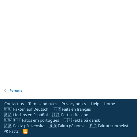
Forums
Contact us
Terms and rules
Privacy policy
Help
Home
🇩🇪 Fakten auf Deutsch
🇫🇷 Faits en français
🇪🇸 Hechos en Español
🇮🇹 Fatti in Italiano
🇧🇷 🇵🇹 Fatos em português
🇩🇰 Fakta på dansk
🇸🇪 Fakta på svenska
🇳🇴 Fakta på norsk
🇫🇮 Faktat suomeksi
🌍 Facts
R
S