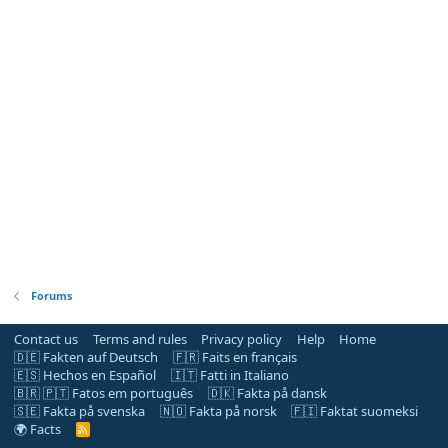
Forums
Contact us
Terms and rules
Privacy policy
Help
Home
🇩🇪 Fakten auf Deutsch
🇫🇷 Faits en français
🇪🇸 Hechos en Español
🇮🇹 Fatti in Italiano
🇧🇷 🇵🇹 Fatos em português
🇩🇰 Fakta på dansk
🇸🇪 Fakta på svenska
🇳🇴 Fakta på norsk
🇫🇮 Faktat suomeksi
🌍 Facts
R
S