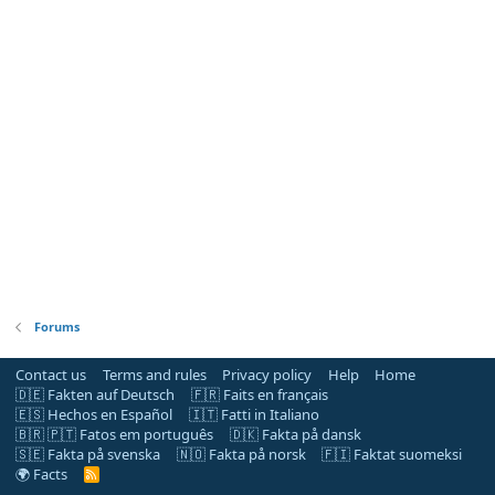
Forums
Contact us
Terms and rules
Privacy policy
Help
Home
🇩🇪 Fakten auf Deutsch
🇫🇷 Faits en français
🇪🇸 Hechos en Español
🇮🇹 Fatti in Italiano
🇧🇷 🇵🇹 Fatos em português
🇩🇰 Fakta på dansk
🇸🇪 Fakta på svenska
🇳🇴 Fakta på norsk
🇫🇮 Faktat suomeksi
🌍 Facts
R
S