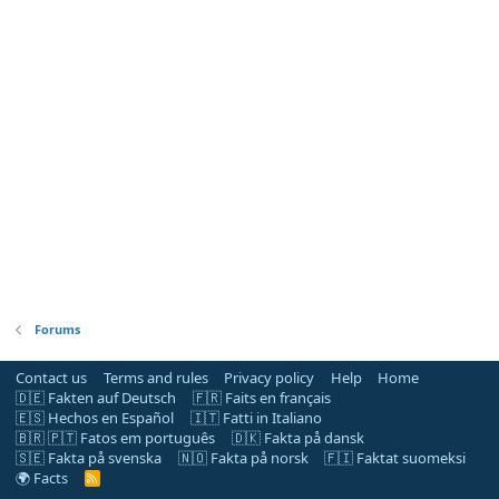
Forums
Contact us
Terms and rules
Privacy policy
Help
Home
🇩🇪 Fakten auf Deutsch
🇫🇷 Faits en français
🇪🇸 Hechos en Español
🇮🇹 Fatti in Italiano
🇧🇷 🇵🇹 Fatos em português
🇩🇰 Fakta på dansk
🇸🇪 Fakta på svenska
🇳🇴 Fakta på norsk
🇫🇮 Faktat suomeksi
🌍 Facts
R
S