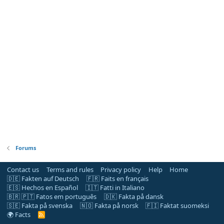
Forums
Contact us
Terms and rules
Privacy policy
Help
Home
🇩🇪 Fakten auf Deutsch
🇫🇷 Faits en français
🇪🇸 Hechos en Español
🇮🇹 Fatti in Italiano
🇧🇷 🇵🇹 Fatos em português
🇩🇰 Fakta på dansk
🇸🇪 Fakta på svenska
🇳🇴 Fakta på norsk
🇫🇮 Faktat suomeksi
🌍 Facts
R
S