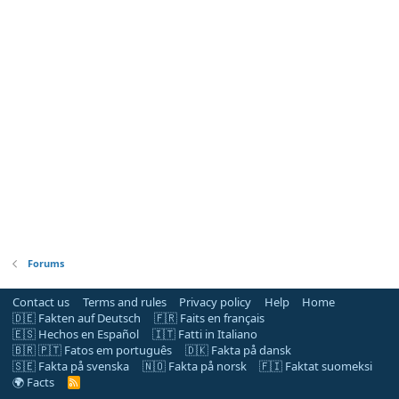
Forums
Contact us
Terms and rules
Privacy policy
Help
Home
🇩🇪 Fakten auf Deutsch
🇫🇷 Faits en français
🇪🇸 Hechos en Español
🇮🇹 Fatti in Italiano
🇧🇷 🇵🇹 Fatos em português
🇩🇰 Fakta på dansk
🇸🇪 Fakta på svenska
🇳🇴 Fakta på norsk
🇫🇮 Faktat suomeksi
🌍 Facts
R
S