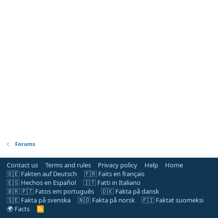
Forums
Contact us
Terms and rules
Privacy policy
Help
Home
🇩🇪 Fakten auf Deutsch
🇫🇷 Faits en français
🇪🇸 Hechos en Español
🇮🇹 Fatti in Italiano
🇧🇷 🇵🇹 Fatos em português
🇩🇰 Fakta på dansk
🇸🇪 Fakta på svenska
🇳🇴 Fakta på norsk
🇫🇮 Faktat suomeksi
🌍 Facts
R
S