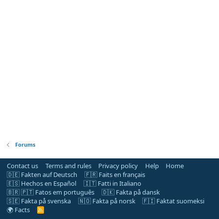
Forums
Contact us
Terms and rules
Privacy policy
Help
Home
🇩🇪 Fakten auf Deutsch
🇫🇷 Faits en français
🇪🇸 Hechos en Español
🇮🇹 Fatti in Italiano
🇧🇷 🇵🇹 Fatos em português
🇩🇰 Fakta på dansk
🇸🇪 Fakta på svenska
🇳🇴 Fakta på norsk
🇫🇮 Faktat suomeksi
🌍 Facts
R
S