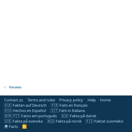
Forums
Contact us
Terms and rules
Privacy policy
Help
Home
🇩🇪 Fakten auf Deutsch
🇫🇷 Faits en français
🇪🇸 Hechos en Español
🇮🇹 Fatti in Italiano
🇧🇷 🇵🇹 Fatos em português
🇩🇰 Fakta på dansk
🇸🇪 Fakta på svenska
🇳🇴 Fakta på norsk
🇫🇮 Faktat suomeksi
🌍 Facts
R
S