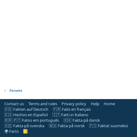
Forums
Contact us
Terms and rules
Privacy policy
Help
Home
🇩🇪 Fakten auf Deutsch
🇫🇷 Faits en français
🇪🇸 Hechos en Español
🇮🇹 Fatti in Italiano
🇧🇷 🇵🇹 Fatos em português
🇩🇰 Fakta på dansk
🇸🇪 Fakta på svenska
🇳🇴 Fakta på norsk
🇫🇮 Faktat suomeksi
🌍 Facts
R
S