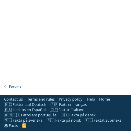
Forums
Contact us
Terms and rules
Privacy policy
Help
Home
🇩🇪 Fakten auf Deutsch
🇫🇷 Faits en français
🇪🇸 Hechos en Español
🇮🇹 Fatti in Italiano
🇧🇷 🇵🇹 Fatos em português
🇩🇰 Fakta på dansk
🇸🇪 Fakta på svenska
🇳🇴 Fakta på norsk
🇫🇮 Faktat suomeksi
🌍 Facts
R
S