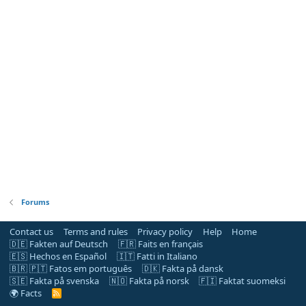
Forums
Contact us
Terms and rules
Privacy policy
Help
Home
🇩🇪 Fakten auf Deutsch
🇫🇷 Faits en français
🇪🇸 Hechos en Español
🇮🇹 Fatti in Italiano
🇧🇷 🇵🇹 Fatos em português
🇩🇰 Fakta på dansk
🇸🇪 Fakta på svenska
🇳🇴 Fakta på norsk
🇫🇮 Faktat suomeksi
🌍 Facts
R
S