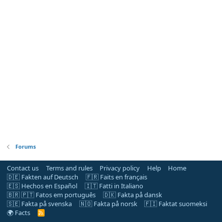
Forums
Contact us
Terms and rules
Privacy policy
Help
Home
🇩🇪 Fakten auf Deutsch
🇫🇷 Faits en français
🇪🇸 Hechos en Español
🇮🇹 Fatti in Italiano
🇧🇷 🇵🇹 Fatos em português
🇩🇰 Fakta på dansk
🇸🇪 Fakta på svenska
🇳🇴 Fakta på norsk
🇫🇮 Faktat suomeksi
🌍 Facts
R
S