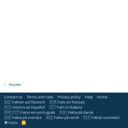
Forums
Contact us
Terms and rules
Privacy policy
Help
Home
🇩🇪 Fakten auf Deutsch
🇫🇷 Faits en français
🇪🇸 Hechos en Español
🇮🇹 Fatti in Italiano
🇧🇷 🇵🇹 Fatos em português
🇩🇰 Fakta på dansk
🇸🇪 Fakta på svenska
🇳🇴 Fakta på norsk
🇫🇮 Faktat suomeksi
🌍 Facts
R
S