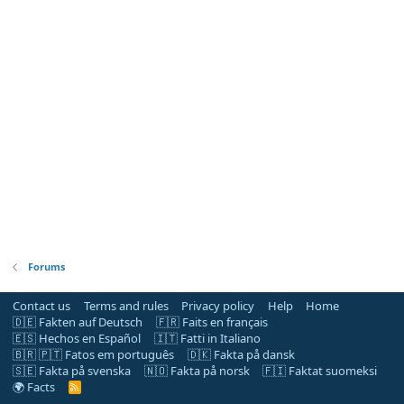
Forums
Contact us
Terms and rules
Privacy policy
Help
Home
🇩🇪 Fakten auf Deutsch
🇫🇷 Faits en français
🇪🇸 Hechos en Español
🇮🇹 Fatti in Italiano
🇧🇷 🇵🇹 Fatos em português
🇩🇰 Fakta på dansk
🇸🇪 Fakta på svenska
🇳🇴 Fakta på norsk
🇫🇮 Faktat suomeksi
🌍 Facts
R
S