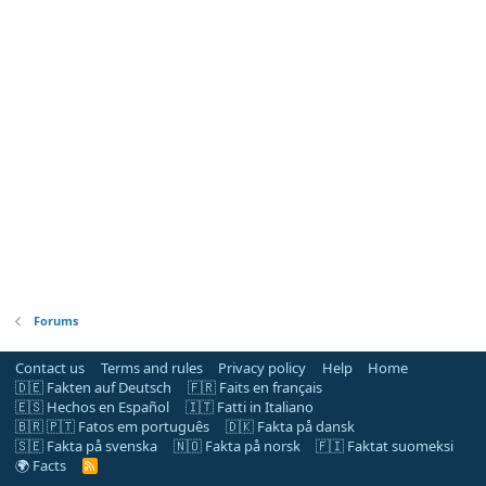
Forums
Contact us
Terms and rules
Privacy policy
Help
Home
🇩🇪 Fakten auf Deutsch
🇫🇷 Faits en français
🇪🇸 Hechos en Español
🇮🇹 Fatti in Italiano
🇧🇷 🇵🇹 Fatos em português
🇩🇰 Fakta på dansk
🇸🇪 Fakta på svenska
🇳🇴 Fakta på norsk
🇫🇮 Faktat suomeksi
🌍 Facts
R
S