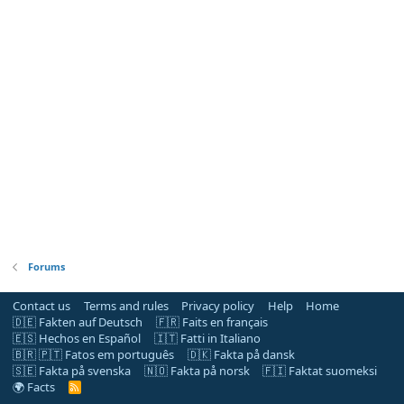
Forums
Contact us
Terms and rules
Privacy policy
Help
Home
🇩🇪 Fakten auf Deutsch
🇫🇷 Faits en français
🇪🇸 Hechos en Español
🇮🇹 Fatti in Italiano
🇧🇷 🇵🇹 Fatos em português
🇩🇰 Fakta på dansk
🇸🇪 Fakta på svenska
🇳🇴 Fakta på norsk
🇫🇮 Faktat suomeksi
🌍 Facts
R
S