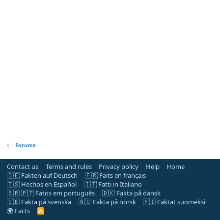
Forums
Contact us
Terms and rules
Privacy policy
Help
Home
🇩🇪 Fakten auf Deutsch
🇫🇷 Faits en français
🇪🇸 Hechos en Español
🇮🇹 Fatti in Italiano
🇧🇷 🇵🇹 Fatos em português
🇩🇰 Fakta på dansk
🇸🇪 Fakta på svenska
🇳🇴 Fakta på norsk
🇫🇮 Faktat suomeksi
🌍 Facts
R
S