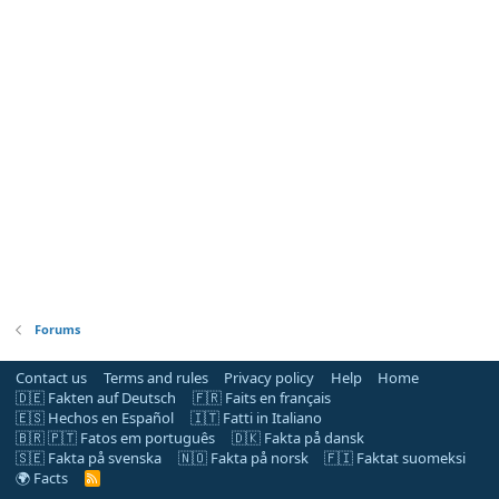
Forums
Contact us
Terms and rules
Privacy policy
Help
Home
🇩🇪 Fakten auf Deutsch
🇫🇷 Faits en français
🇪🇸 Hechos en Español
🇮🇹 Fatti in Italiano
🇧🇷 🇵🇹 Fatos em português
🇩🇰 Fakta på dansk
🇸🇪 Fakta på svenska
🇳🇴 Fakta på norsk
🇫🇮 Faktat suomeksi
🌍 Facts
R
S