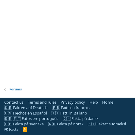
Forums
Contact us
Terms and rules
Privacy policy
Help
Home
🇩🇪 Fakten auf Deutsch
🇫🇷 Faits en français
🇪🇸 Hechos en Español
🇮🇹 Fatti in Italiano
🇧🇷 🇵🇹 Fatos em português
🇩🇰 Fakta på dansk
🇸🇪 Fakta på svenska
🇳🇴 Fakta på norsk
🇫🇮 Faktat suomeksi
🌍 Facts
R
S