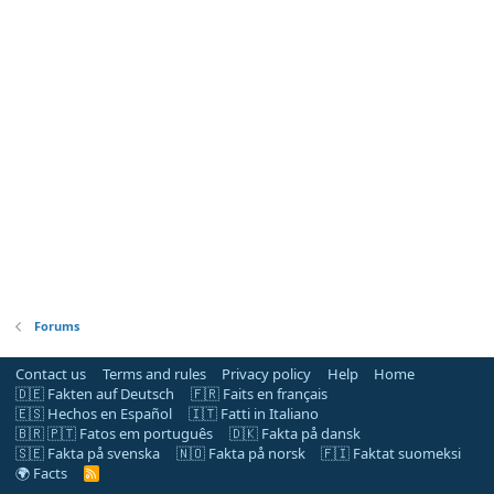
Forums
Contact us
Terms and rules
Privacy policy
Help
Home
🇩🇪 Fakten auf Deutsch
🇫🇷 Faits en français
🇪🇸 Hechos en Español
🇮🇹 Fatti in Italiano
🇧🇷 🇵🇹 Fatos em português
🇩🇰 Fakta på dansk
🇸🇪 Fakta på svenska
🇳🇴 Fakta på norsk
🇫🇮 Faktat suomeksi
🌍 Facts
R
S