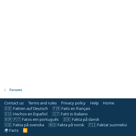
Forums
Contact us
Terms and rules
Privacy policy
Help
Home
🇩🇪 Fakten auf Deutsch
🇫🇷 Faits en français
🇪🇸 Hechos en Español
🇮🇹 Fatti in Italiano
🇧🇷 🇵🇹 Fatos em português
🇩🇰 Fakta på dansk
🇸🇪 Fakta på svenska
🇳🇴 Fakta på norsk
🇫🇮 Faktat suomeksi
🌍 Facts
R
S