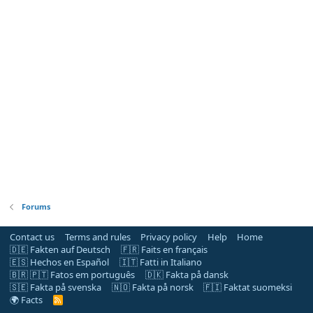
Forums
Contact us
Terms and rules
Privacy policy
Help
Home
🇩🇪 Fakten auf Deutsch
🇫🇷 Faits en français
🇪🇸 Hechos en Español
🇮🇹 Fatti in Italiano
🇧🇷 🇵🇹 Fatos em português
🇩🇰 Fakta på dansk
🇸🇪 Fakta på svenska
🇳🇴 Fakta på norsk
🇫🇮 Faktat suomeksi
🌍 Facts
R
S