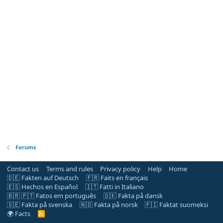
Forums
Contact us
Terms and rules
Privacy policy
Help
Home
🇩🇪 Fakten auf Deutsch
🇫🇷 Faits en français
🇪🇸 Hechos en Español
🇮🇹 Fatti in Italiano
🇧🇷 🇵🇹 Fatos em português
🇩🇰 Fakta på dansk
🇸🇪 Fakta på svenska
🇳🇴 Fakta på norsk
🇫🇮 Faktat suomeksi
🌍 Facts
R
S