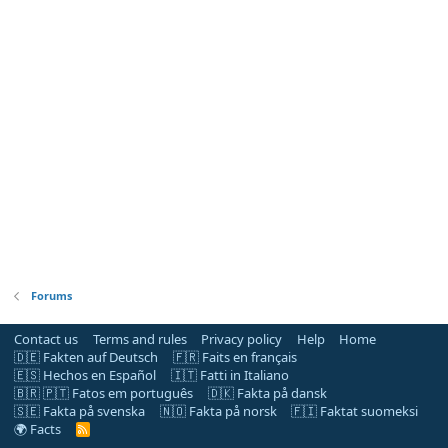
Forums
Contact us
Terms and rules
Privacy policy
Help
Home
🇩🇪 Fakten auf Deutsch
🇫🇷 Faits en français
🇪🇸 Hechos en Español
🇮🇹 Fatti in Italiano
🇧🇷 🇵🇹 Fatos em português
🇩🇰 Fakta på dansk
🇸🇪 Fakta på svenska
🇳🇴 Fakta på norsk
🇫🇮 Faktat suomeksi
🌍 Facts
R
S