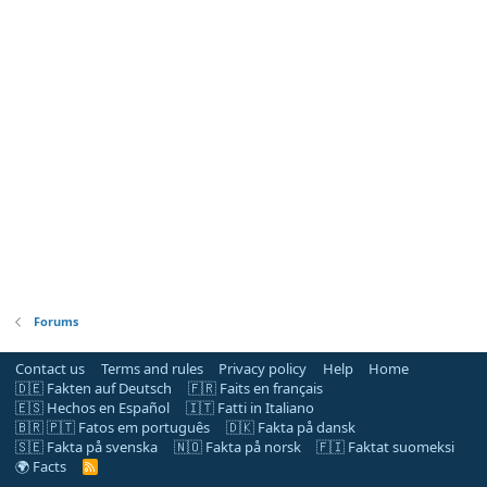
Forums
Contact us
Terms and rules
Privacy policy
Help
Home
🇩🇪 Fakten auf Deutsch
🇫🇷 Faits en français
🇪🇸 Hechos en Español
🇮🇹 Fatti in Italiano
🇧🇷 🇵🇹 Fatos em português
🇩🇰 Fakta på dansk
🇸🇪 Fakta på svenska
🇳🇴 Fakta på norsk
🇫🇮 Faktat suomeksi
🌍 Facts
R
S