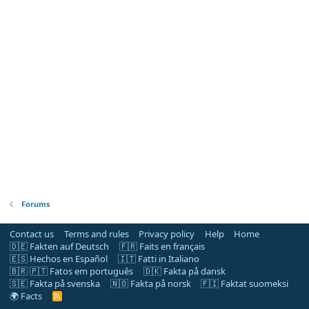
Forums
Contact us
Terms and rules
Privacy policy
Help
Home
🇩🇪 Fakten auf Deutsch
🇫🇷 Faits en français
🇪🇸 Hechos en Español
🇮🇹 Fatti in Italiano
🇧🇷 🇵🇹 Fatos em português
🇩🇰 Fakta på dansk
🇸🇪 Fakta på svenska
🇳🇴 Fakta på norsk
🇫🇮 Faktat suomeksi
🌍 Facts
R
S