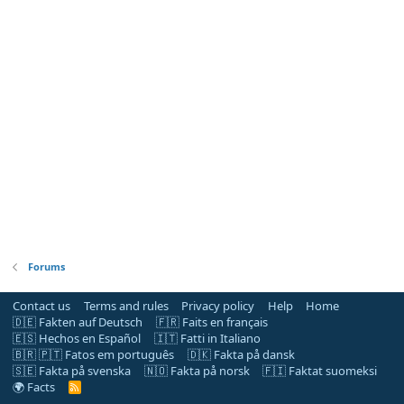
Forums
Contact us
Terms and rules
Privacy policy
Help
Home
🇩🇪 Fakten auf Deutsch
🇫🇷 Faits en français
🇪🇸 Hechos en Español
🇮🇹 Fatti in Italiano
🇧🇷 🇵🇹 Fatos em português
🇩🇰 Fakta på dansk
🇸🇪 Fakta på svenska
🇳🇴 Fakta på norsk
🇫🇮 Faktat suomeksi
🌍 Facts
R
S