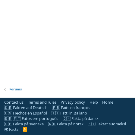
Forums
Contact us
Terms and rules
Privacy policy
Help
Home
🇩🇪 Fakten auf Deutsch
🇫🇷 Faits en français
🇪🇸 Hechos en Español
🇮🇹 Fatti in Italiano
🇧🇷 🇵🇹 Fatos em português
🇩🇰 Fakta på dansk
🇸🇪 Fakta på svenska
🇳🇴 Fakta på norsk
🇫🇮 Faktat suomeksi
🌍 Facts
R
S