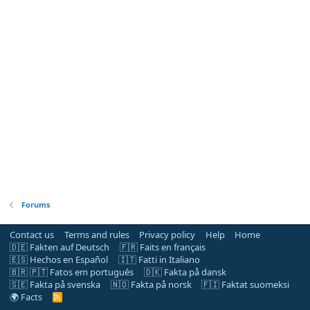
Forums
Contact us
Terms and rules
Privacy policy
Help
Home
🇩🇪 Fakten auf Deutsch
🇫🇷 Faits en français
🇪🇸 Hechos en Español
🇮🇹 Fatti in Italiano
🇧🇷 🇵🇹 Fatos em português
🇩🇰 Fakta på dansk
🇸🇪 Fakta på svenska
🇳🇴 Fakta på norsk
🇫🇮 Faktat suomeksi
🌍 Facts
R
S