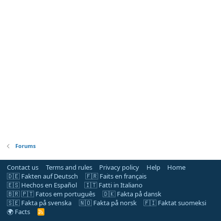
Forums
Contact us
Terms and rules
Privacy policy
Help
Home
🇩🇪 Fakten auf Deutsch
🇫🇷 Faits en français
🇪🇸 Hechos en Español
🇮🇹 Fatti in Italiano
🇧🇷 🇵🇹 Fatos em português
🇩🇰 Fakta på dansk
🇸🇪 Fakta på svenska
🇳🇴 Fakta på norsk
🇫🇮 Faktat suomeksi
🌍 Facts
R
S