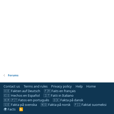
Forums
Contact us
Terms and rules
Privacy policy
Help
Home
🇩🇪 Fakten auf Deutsch
🇫🇷 Faits en français
🇪🇸 Hechos en Español
🇮🇹 Fatti in Italiano
🇧🇷 🇵🇹 Fatos em português
🇩🇰 Fakta på dansk
🇸🇪 Fakta på svenska
🇳🇴 Fakta på norsk
🇫🇮 Faktat suomeksi
🌍 Facts
R
S